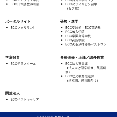
ECC日本語教師養成
ECCのフィリピン留学
（セブ校）
ポータルサイト
受験・進学
ECCフォリラン!
ECC受験館・ECC英語塾
ECC編入学院
ECC学園高等学校
ECC高認学院
ECCの個別指導塾ベストワン
学童保育
各種研修・正課／課外授業
ECC学童スクール
ECC法人事業課
（法人向け語学研修、英語研
修）
ECC幼児教育推進課
（幼稚園、保育園向け）
関連法人
ECCベストキャリア