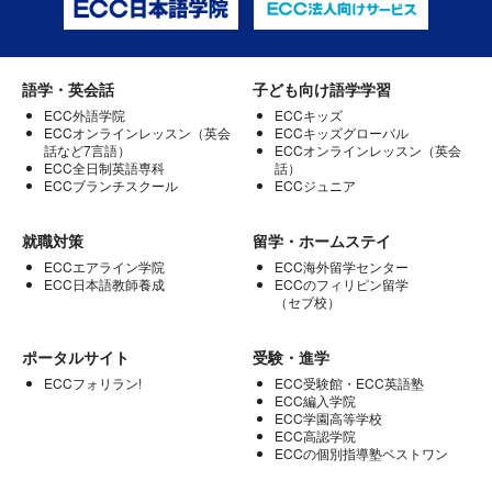
語学・英会話
子ども向け語学学習
ECC外語学院
ECCキッズ
ECCオンラインレッスン（英会
ECCキッズグローバル
話など7言語）
ECCオンラインレッスン（英会
ECC全日制英語専科
話）
ECCブランチスクール
ECCジュニア
就職対策
留学・ホームステイ
ECCエアライン学院
ECC海外留学センター
ECC日本語教師養成
ECCのフィリピン留学
（セブ校）
ポータルサイト
受験・進学
ECCフォリラン!
ECC受験館・ECC英語塾
ECC編入学院
ECC学園高等学校
ECC高認学院
ECCの個別指導塾ベストワン